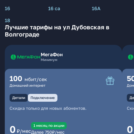
16
16 са
16А
18
Лучшие тарифы на ул Дубовская в
Волгограде
МегаФон
Минимум
100
5
мбит/сек
Домашний интернет
Дом
Детали
Подключение
Де
Скидка только для новых абонентов.
Ски
1 месяц по акции
0
0
₽/мес
Далее
750
₽/мес