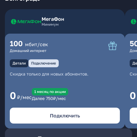
МегаФон
Минимум
100
5
мбит/сек
Домашний интернет
Дом
Детали
Подключение
Де
Скидка только для новых абонентов.
Ски
1 месяц по акции
0
0
₽/мес
Далее
750
₽/мес
Подключить