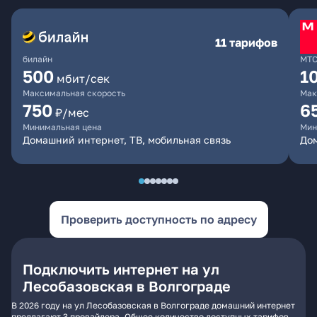
11 тарифов
билайн
МТ
500
1
мбит/сек
Максимальная скорость
Мак
750
6
₽/мес
Минимальная цена
Мин
Домашний интернет, ТВ, мобильная связь
Дом
Проверить доступность по адресу
Подключить интернет на ул
Лесобазовская в Волгограде
В 2026 году на ул Лесобазовская в Волгограде домашний интернет
предлагают 3 провайдера. Общее количество доступных тарифов -