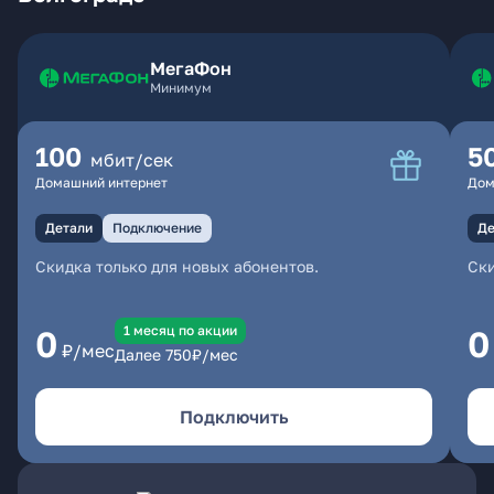
МегаФон
Минимум
100
5
мбит/сек
Домашний интернет
Дом
Детали
Подключение
Де
Скидка только для новых абонентов.
Ски
1 месяц по акции
0
0
₽/мес
Далее
750
₽/мес
Подключить