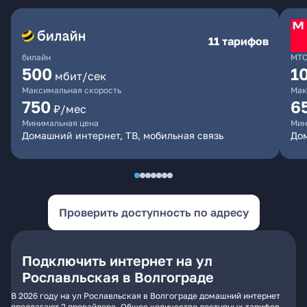
11 тарифов
билайн
МТ
500
1
мбит/сек
Максимальная скорость
Мак
750
6
₽/мес
Минимальная цена
Мин
Домашний интернет, ТВ, мобильная связь
Дом
Проверить доступность по адресу
Подключить интернет на ул
Рославльская в Волгограде
В 2026 году на ул Рославльская в Волгограде домашний интернет
предлагают 2 провайдера. Общее количество доступных тарифов -