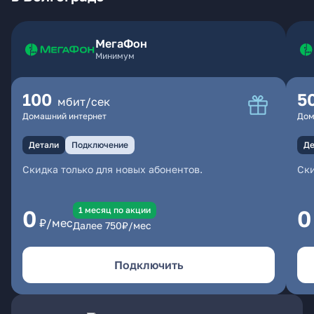
МегаФон
Минимум
100
5
мбит/сек
Домашний интернет
Дом
Детали
Подключение
Де
Скидка только для новых абонентов.
Ски
1 месяц по акции
0
0
₽/мес
Далее
750
₽/мес
Подключить