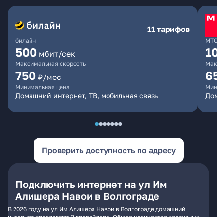
11 тарифов
билайн
МТ
500
1
мбит/сек
Максимальная скорость
Мак
750
6
₽/мес
Минимальная цена
Мин
Домашний интернет, ТВ, мобильная связь
Дом
Проверить доступность по адресу
Подключить интернет на ул Им
Алишера Навои в Волгограде
В 2026 году на ул Им Алишера Навои в Волгограде домашний
интернет предлагают 2 провайдера. Общее количество доступных