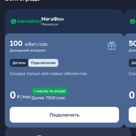
МегаФон
Минимум
100
5
мбит/сек
Домашний интернет
Дом
Детали
Подключение
Де
Скидка только для новых абонентов.
Ски
1 месяц по акции
0
0
₽/мес
Далее
750
₽/мес
Подключить