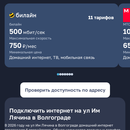
11 тарифов
билайн
МТ
500
1
мбит/сек
Максимальная скорость
Мак
750
6
₽/мес
Минимальная цена
Мин
Домашний интернет, ТВ, мобильная связь
Дом
Проверить доступность по адресу
Подключить интернет на ул Им
Лячина в Волгограде
В 2026 году на ул Им Лячина в Волгограде домашний интернет
предлагают 6 провайдеров. Общее количество доступных тарифов -