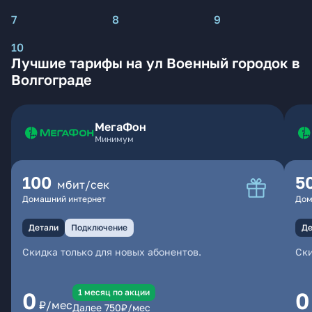
7
8
9
10
Лучшие тарифы на ул Военный городок в
Волгограде
МегаФон
Минимум
100
5
мбит/сек
Домашний интернет
Дом
Детали
Подключение
Де
Скидка только для новых абонентов.
Ски
1 месяц по акции
0
0
₽/мес
Далее
750
₽/мес