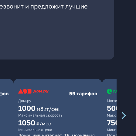
резвонит и предложит лучшие
ифов
59 тарифов
Дом.ру
МегаФон
1000
500
мбит/сек
мбит/
Максимальная скорость
Максимальная 
1050
750
₽/мес
₽/мес
Минимальная цена
Минимальная ц
Домашний интернет, ТВ, мобильная
Домашний ин