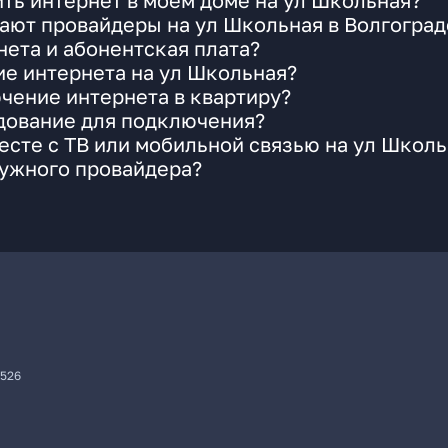
ть интернет в моем доме на ул Школьная?
ают провайдеры на ул Школьная в Волгоград
ета и абонентская плата?
ие интернета на ул Школьная?
чение интернета в квартиру?
удование для подключения?
сте с ТВ или мобильной связью на ул Школь
нужного провайдера?
7526