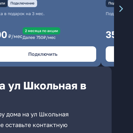
али
Подключение
Подключение
а в подарок на 3 мес.
Подключени
2 месяцa по акции
00
350
₽/мес
₽/м
Далее
750
₽/мес
Подключить
а ул Школьная в
ру дома на ул Школьная
е оставьте контактную