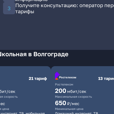
Получите консультацию: оператор пе
тарифы
Школьная в Волгограде
21 тариф
13 тар
Ростелеком
200
бит/сек
мбит/сек
я скорость
Максимальная скорость
650
мес
₽/мес
я цена
Минимальная цена
интернет, ТВ, мобильная
Домашний интернет, ТВ