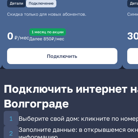
Детали
Подключение
Дет
Скидка только для новых абонентов.
Симк
1 месяц по акции
0
3
₽/мес
Далее
850
₽/мес
Подключить
Подключить интернет н
Волгограде
Выберите свой дом: кликните по номе
Заполните данные: в открывшемся окн
информацию