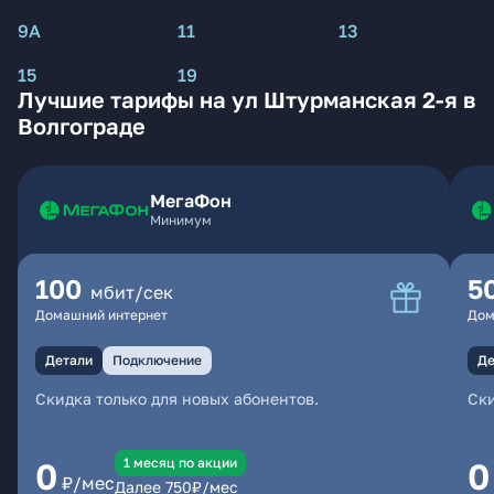
9А
11
13
15
19
Лучшие тарифы на ул Штурманская 2-я в
Волгограде
МегаФон
Минимум
100
5
мбит/сек
Домашний интернет
Дом
Детали
Подключение
Де
Скидка только для новых абонентов.
Ски
1 месяц по акции
0
0
₽/мес
Далее
750
₽/мес